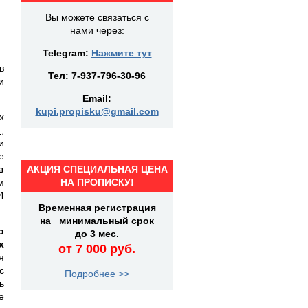
Вы можете связаться с
нами через:
Telegram:
Нажмите тут
в
Тел:
7-937-796-30-96
и
Email:
kupi.propisku@gmail.com
х
,
и
е
в
АКЦИЯ СПЕЦИАЛЬНАЯ ЦЕНА
м
НА ПРОПИСКУ!
4
Временная регистрация
на минимальный срок
о
до 3 мес.
х
от 7 000 руб.
я
с
Подробнее >>
ь
е