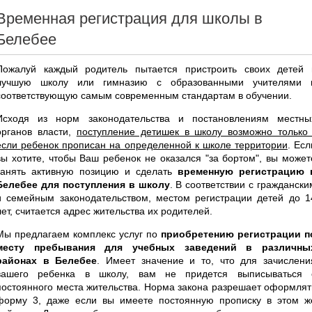
Временная регистрация для школы в
Белебее
Пожалуй каждый родитель пытается пристроить своих детей 
лучшую школу или гимназию с образованными учителями 
соответствующую самым современным стандартам в обучении.
Исходя из норм законодательства и постановлениям местны
органов власти,
поступление детишек в школу возможно только 
если ребенок прописан на определенной к школе территории
. Есл
вы хотите, чтобы Ваш ребенок не оказался "за бортом", вы может
занять активную позицию и сделать
временную регистрацию 
Белебее для поступления в школу
. В соответствии с граждански
и семейным законодательством, местом регистрации детей до 1
лет, считается адрес жительства их родителей.
Мы предлагаем комплекс услуг по
приобретению регистрации п
месту пребывания для учебных заведений в различны
районах в Белебее
. Имеет значение и то, что для зачислени
вашего ребенка в школу, вам не придется выписываться 
постоянного места жительства. Норма закона разрешает оформлят
форму 3, даже если вы имеете постоянную прописку в этом ж