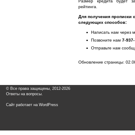
Размер кредита будет за
рейтинга.
Для получения прописки 
следующих способов:
Написать нам через 
Позвоните нам
7-937
Отправьте нам сообщ
Обновление страницы: 02.0
© Все права защищены, 2012-2026
Ответы на вопросы.
Сайт работает на WordPress