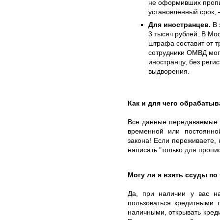
не оформивших пропи
установленный срок, 
Для иностранцев.
В 
3 тысяч рублей. В Мо
штрафа составит от т
сотрудники ОМВД могу
иностранцу, без регис
выдворения.
Как и для чего обрабаты
Все данные передаваемые 
временной или постоянно
закона! Если переживаете,
написать "только для пропис
Могу ли я взять ссуды по
Да, при наличии у вас н
пользоваться кредитными 
наличными, открывать креди